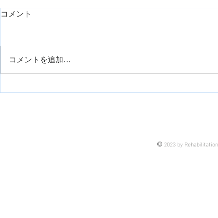
コメント
コメントを追加…
運動観察療法について
手の痙縮に
について
©
2023 by Rehabilitatio