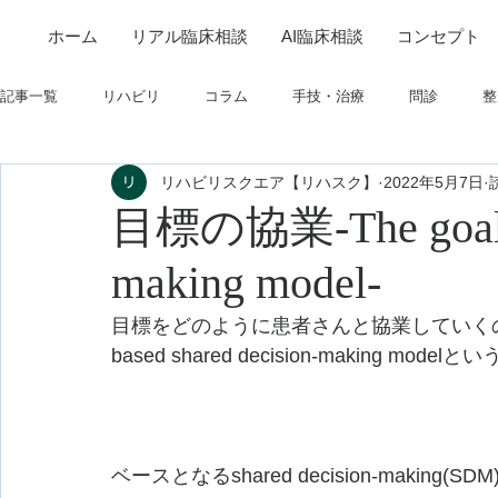
ホーム
リアル臨床相談
AI臨床相談
コンセプト
記事一覧
リハビリ
コラム
手技・治療
問診
整
リハビリスクエア【リハスク】
2022年5月7日
筋
制度関連
学会・研究関連
高次脳機能障害
目標の協業-The goal-ba
making model-
フィジカルアセスメント
仕事について
栄養
パーキ
目標をどのように患者さんと協業していくのか
based shared decision-making 
ベースとなるshared decision-mak