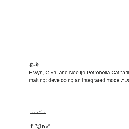
参考
Elwyn, Glyn, and Neeltje Petronella Cathar
making: developing an integrated model." 
J
リハビリ