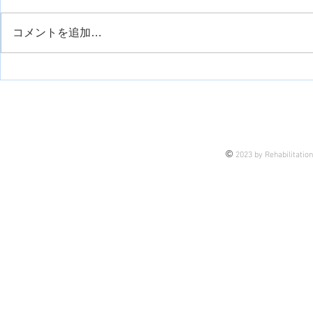
コメントを追加…
運動観察療法について
手の痙縮に
について
©
2023 by Rehabilitatio