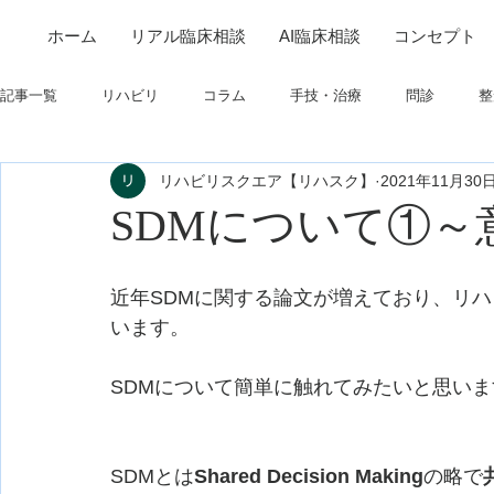
ホーム
リアル臨床相談
AI臨床相談
コンセプト
記事一覧
リハビリ
コラム
手技・治療
問診
整
リハビリスクエア【リハスク】
2021年11月30
筋
制度関連
学会・研究関連
高次脳機能障害
SDMについて①
フィジカルアセスメント
仕事について
栄養
パーキ
近年SDMに関する論文が増えており、リ
います。
SDMについて簡単に触れてみたいと思いま
SDMとは
Shared Decision Making
の略で