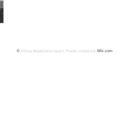
つ
©
Wix.com
2023 by Rehabilitation Square. Proudly created with