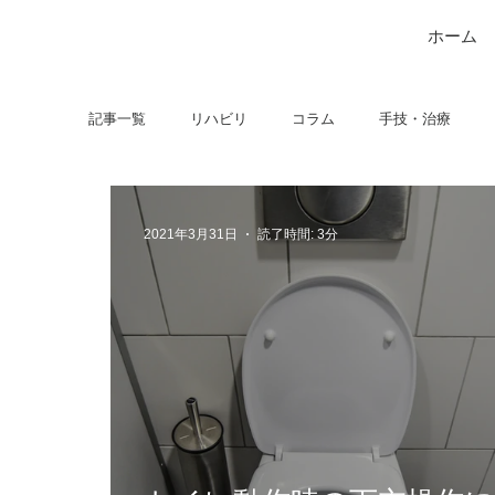
ホーム
記事一覧
リハビリ
コラム
手技・治療
学会・研究関連
高次脳機能障害
脳卒中上肢
2021年3月31日
読了時間: 3分
コミュニケーション