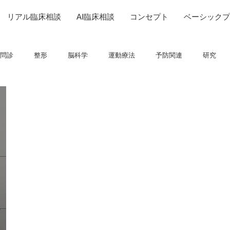
リアル臨床相談
AI臨床相談
コンセプト
ベーシックプ
問診
整形
脳科学
運動療法
予防関連
研究
ADL
呼吸
画像関連
フィジカルアセスメント