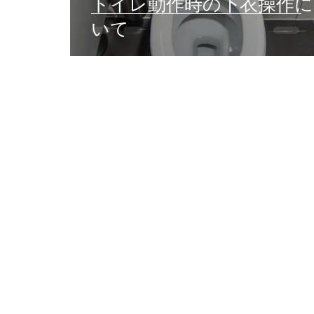
トイレ動作時の下衣操作に
いて