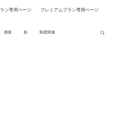
ラン専用ページ
プレミアムプラン専用ページ
感覚
筋
制度関連
仕事について
栄養
パーキンソン