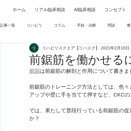
ホーム
リアル臨床相談
AI臨床相談
コンセプト
記事一覧
リハビリ
コラム
手技・治療
問診
整
リハビリスクエア【リハスク】
2021年2月10日
筋
制度関連
学会・研究関連
高次脳機能障害
前鋸筋を働かせる
前回
は前鋸筋の解剖と作用について書きま
フィジカルアセスメント
仕事について
栄養
パーキ
前鋸筋のトレーニング方法としては、色々
アップや壁に手を当てて押すなど、CKC
では、果たして普段行っている前鋸筋の促
か？