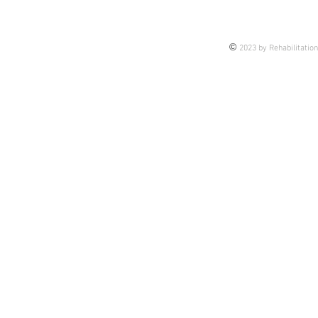
©
2023 by Rehabilitatio