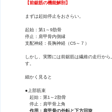
【前鋸筋の機能解剖】
まずは起始停止をおさらい。
起始：第1～9肋骨
停止：肩甲骨内側縁
支配神経：長胸神経（C5～７）
しかし、実際には前鋸筋は繊維の走行から
す。
細かく見ると
●上部筋束
　起始：第1～2肋骨
　停止：肩甲骨上角
作用：肩甲骨の外転と下方回旋