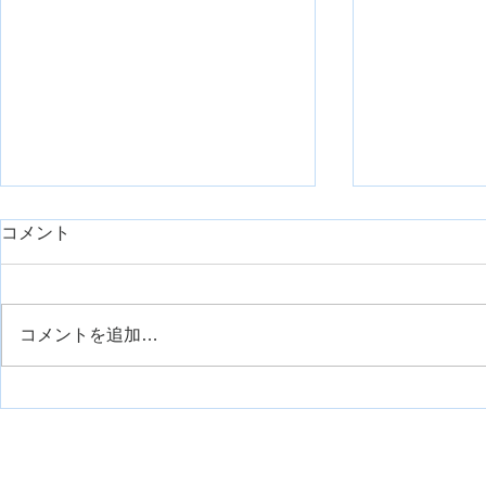
コメント
コメントを追加…
TFLが股関節内旋に作用する
リアル臨床
理由、どうしてですか？
理学療法