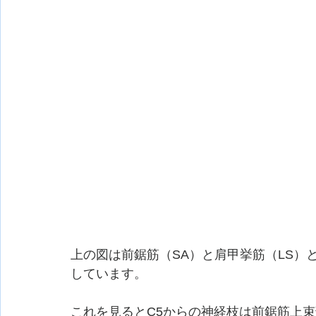
上の図は前鋸筋（SA）と肩甲挙筋（LS）と菱形
しています。
これを見るとC5からの神経枝は前鋸筋上