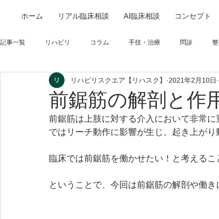
ホーム
リアル臨床相談
AI臨床相談
コンセプト
記事一覧
リハビリ
コラム
手技・治療
問診
整
リハビリスクエア【リハスク】
2021年2月10日
筋
制度関連
学会・研究関連
高次脳機能障害
前鋸筋の解剖と作
前鋸筋は上肢に対する介入において非常に
フィジカルアセスメント
仕事について
栄養
パーキ
ではリーチ動作に影響が生じ、起き上がり
臨床では前鋸筋を働かせたい！と考えるこ
ということで、今回は前鋸筋の解剖や働き