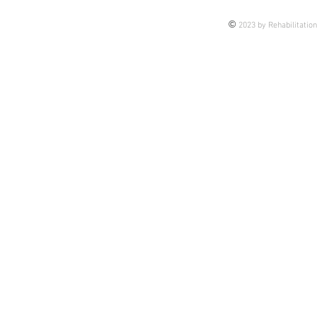
©
2023 by Rehabilitatio