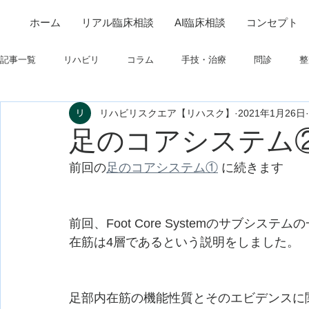
ホーム
リアル臨床相談
AI臨床相談
コンセプト
記事一覧
リハビリ
コラム
手技・治療
問診
整
リハビリスクエア【リハスク】
2021年1月26日
筋
制度関連
学会・研究関連
高次脳機能障害
足のコアシステム
前回の
足のコアシステム①
 に続きます
フィジカルアセスメント
仕事について
栄養
パーキ
前回、Foot Core Systemのサブシステム
在筋は4層であるという説明をしました。
足部内在筋の機能性質とそのエビデンスに