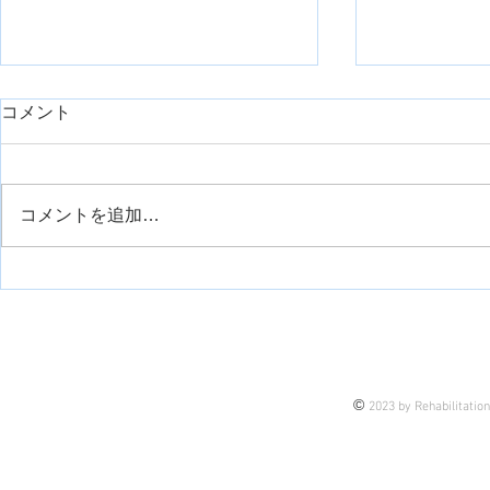
コメント
コメントを追加…
運動観察療法について
手の痙縮に
について
©
2023 by Rehabilitatio