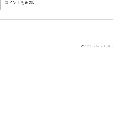
コメントを追加…
前腕回内位に対するキネシオ
電気刺激を
のサポート方法
リ
©
2023 by Rehabilitatio