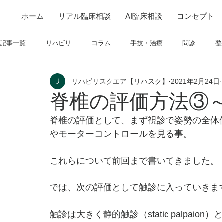
ホーム
リアル臨床相談
AI臨床相談
コンセプト
記事一覧
リハビリ
コラム
手技・治療
問診
整
リハビリスクエア【リハスク】
2021年2月24日
筋
制度関連
学会・研究関連
高次脳機能障害
脊椎の評価方法③～触
脊椎の評価として、まず視診で姿勢の全体
フィジカルアセスメント
仕事について
栄養
パーキ
やモーターコントロールを見る事。
これらについて前回まで書いてきました。
では、次の評価として触診に入っていきま
触診は大きく静的触診（static palpaion）と