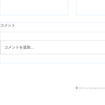
コメント
コメントを追加…
運動観察療法について
手の痙縮に
について
©
2023 by Rehabilitatio