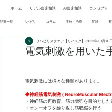
ホーム
リアル臨床相談
AI臨床相談
コンセプト
記事一覧
リハビリ
コラム
手技・治療
問診
整
リハビリスクエア【リハスク】
2023年10月16
筋
制度関連
学会・研究関連
高次脳機能障害
電気刺激を用いた
フィジカルアセスメント
仕事について
栄養
パーキ
電気刺激には様々な種類があります。
◆神経筋電気刺激 ( NeuroMuscular Electri
・神経筋の再教育、筋力増強を目的とした
・オンーオフを繰り返し筋収縮を行う