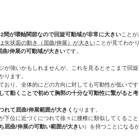
-C2間が環軸関節なので回旋可動域が非常に大きい
ことが
は矢状面の動き（屈曲/伸展）が大きい
ことが見てわか
屈曲/伸展の可動域が大きい
です。
ジが強いかもしれませんが、これを見るとそこまで回旋
かります。
ており、全体的にどの方向に対しても可動性が低いです
して動くことで初めて胸郭の十分な可動性に繋がると考
つれて屈曲/伸展範囲が大きく
なります。
が下位に近づくにつれて徐々に腰椎に類似してくること
ち屈曲/伸展の可動い範囲が大きい
）を持つことになる