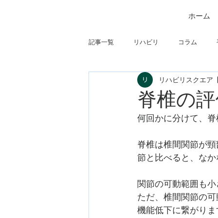
ホーム
記事一覧
リハビリ
コラム
リハビリスクエア
筋
制度関連
学会・研究関
脊椎の評
何回かに分けて、脊
フィジカルアセスメント
仕事に
脊椎は椎間関節が頸
節と比べると、なか
関節の可動範囲も小
ただ、椎間関節の可
機能低下に繋がりま