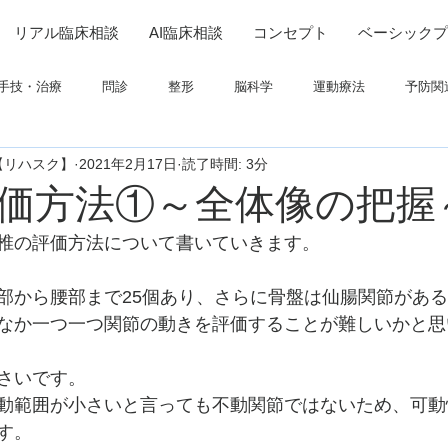
リアル臨床相談
AI臨床相談
コンセプト
ベーシックプ
手技・治療
問診
整形
脳科学
運動療法
予防関
【リハスク】
2021年2月17日
読了時間: 3分
連
高次脳機能障害
脳卒中上肢
ADL
呼吸
画像
価方法①～全体像の把握
椎の評価方法について書いていきます。
ついて
栄養
パーキンソン
コミュニケーション
部から腰部まで25個あり、さらに骨盤は仙腸関節があ
なか一つ一つ関節の動きを評価することが難しいかと思
さいです。
動範囲が小さいと言っても不動関節ではないため、可動
す。