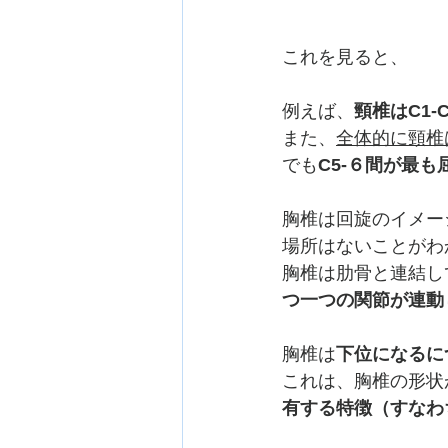
これを見ると、
例えば、
頸椎はC1
また、
全体的に頸椎
でも
C5-６間が最も
胸椎は回旋のイメー
場所はないことがわ
胸椎は肋骨と連結し
つ一つの関節が連動
胸椎は
下位になるに
これは、胸椎の形状
有する特徴（すなわ