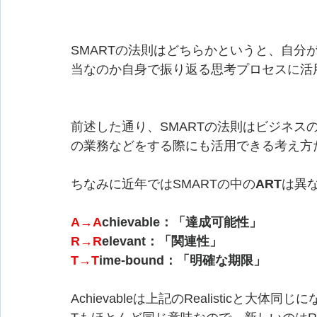
SMARTの法則はどちらかというと、自分
当なのか自身で振り返る思考プロセスに活
前述した通り、SMARTの法則はビジネス
の業務などをする際にも活用できる考え方
ちなみに近年ではSMARTの中の
ART
は異
A→A
chievable：「達成可能性」
R→R
elevant：「関連性」
T→T
ime-bound：「明確な期限」
Achievableは上記のRealisticと大体同