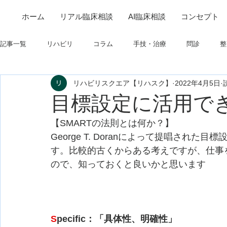
ホーム
リアル臨床相談
AI臨床相談
コンセプト
記事一覧
リハビリ
コラム
手技・治療
問診
整
リハビリスクエア【リハスク】
2022年4月5日
筋
制度関連
学会・研究関連
高次脳機能障害
目標設定に活用でき
【SMARTの法則とは何か？】
フィジカルアセスメント
仕事について
栄養
パーキ
George T. Doranによって提唱さ
す。比較的古くからある考えですが、仕事
ので、知っておくと良いかと思います
S
pecific：「具体性、明確性」