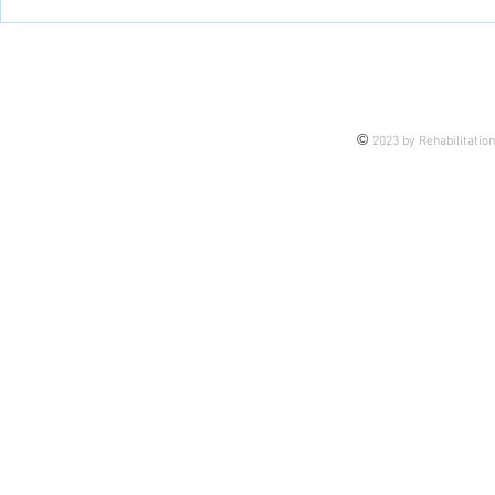
手の痙縮に
について
©
2023 by Rehabilitatio