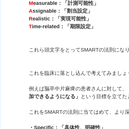
M
easurable：「計測可能性」
A
ssignable：「割当設定」
R
ealistic：「実現可能性」
T
ime-related：「期限設定」
これら頭文字をとってSMARTの法則にな
これを臨床に落とし込んで考えてみましょ
例えば脳卒中片麻痺の患者さんに対して、
加できるようになる」
という目標を立てた
これをSMARTの法則に当てはめて、より
・Specific：「具体性、明確性」