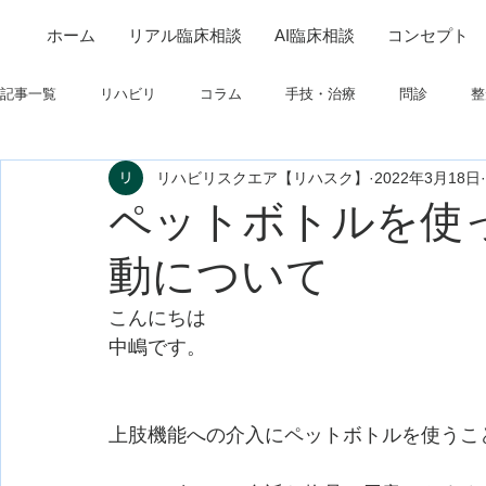
ホーム
リアル臨床相談
AI臨床相談
コンセプト
記事一覧
リハビリ
コラム
手技・治療
問診
整
リハビリスクエア【リハスク】
2022年3月18日
筋
制度関連
学会・研究関連
高次脳機能障害
ペットボトルを使
動について
フィジカルアセスメント
仕事について
栄養
パーキ
こんにちは
中嶋です。
上肢機能への介入にペットボトルを使うこ