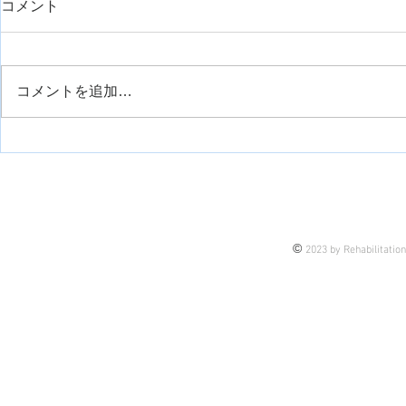
コメント
コメントを追加…
運動観察療法について
手の痙縮に
について
©
2023 by Rehabilitatio