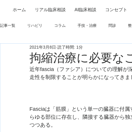
ホーム
リアル臨床相談
AI臨床相談
コンセプト
記事一覧
リハビリ
コラム
手技・治療
問診
整
2021年3月8日
読了時間: 1分
筋
制度関連
学会・研究関連
高次脳機能障害
拘縮治療に必要な
近年fascia（ファシア）についての理解が
フィジカルアセスメント
仕事について
栄養
パーキ
走性を制限することが明らかになってきま
Fasciaは「筋膜」という単一の臓器に
らゆる部位に存在し、隣接する臓器から独
つつある。