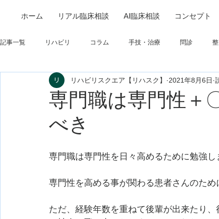
ホーム
リアル臨床相談
AI臨床相談
コンセプト
記事一覧
リハビリ
コラム
手技・治療
問診
整
リハビリスクエア【リハスク】
2021年8月6日
筋
制度関連
学会・研究関連
高次脳機能障害
専門職は専門性＋
べき
フィジカルアセスメント
仕事について
栄養
パーキ
専門職は専門性を日々高めるために勉強し
専門性を高める事が関わる患者さんのため
ただ、経験年数を重ねて後輩が出来たり、