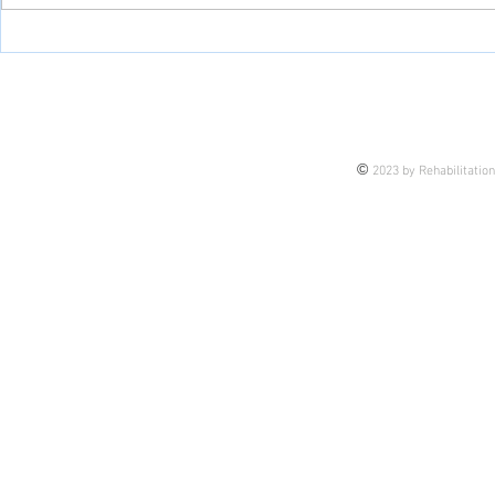
DESC法を利用した「伝える
目標設定に
力」の向上
SMARTの
©
2023 by Rehabilitatio