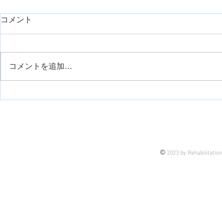
コメント
コメントを追加…
運動観察療法について
手の痙縮に
について
©
2023 by Rehabilitatio