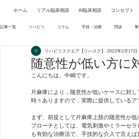
ホーム
リアル臨床相談
AI臨床相談
コンセプト
記事一覧
リハビリ
コラム
手技・治療
問診
整
リハビリスクエア【リハスク】
2022年2月17日
筋
制度関連
学会・研究関連
高次脳機能障害
随意性が低い方に
こんにちは、中嶋です。
フィジカルアセスメント
仕事について
栄養
パーキ
片麻痺により，随意性が低いケースに対し
時々ありますので，実際に提供しているア
まず、前提として片麻痺上肢の随意性が低いケー
プローチとしては、電気刺激やミラーセラ
も有効な治療法で、手技的な介入で言えば