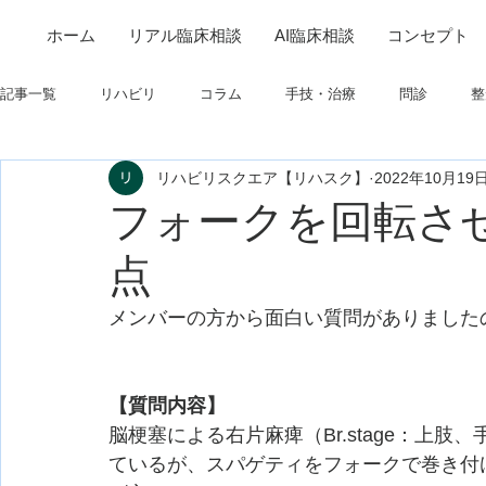
ホーム
リアル臨床相談
AI臨床相談
コンセプト
記事一覧
リハビリ
コラム
手技・治療
問診
整
リハビリスクエア【リハスク】
2022年10月19
筋
制度関連
学会・研究関連
高次脳機能障害
フォークを回転さ
点
フィジカルアセスメント
仕事について
栄養
パーキ
メンバーの方から面白い質問がありました
【質問内容】
脳梗塞による右片麻痺（Br.stage：上
ているが、スパゲティをフォークで巻き付