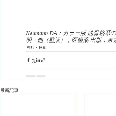
Neumann DA：カラー版 筋骨格
明・他（監訳），医歯薬 出版，東京
整形
感覚
最新記事