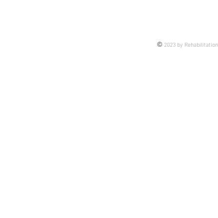
定性向上運動について
す。 まず、
肢の随意性が
(Br.staga...
©
2023 by Rehabilitatio