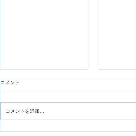
随意性が低
コメント
訓練方法例
こんにちは、
により，随意
コメントを追加…
してどのよう
か？という質
で，実際に提
ペットボトルを使った肩の安
チについて紹