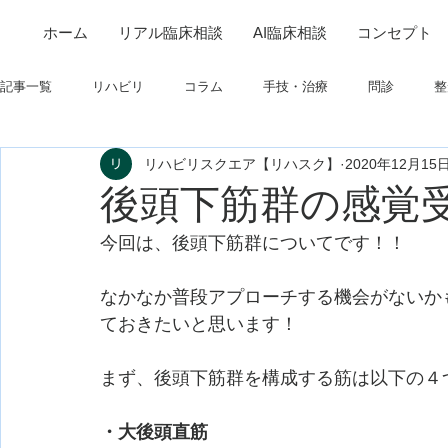
ホーム
リアル臨床相談
AI臨床相談
コンセプト
記事一覧
リハビリ
コラム
手技・治療
問診
整
リハビリスクエア【リハスク】
2020年12月15
筋
制度関連
学会・研究関連
高次脳機能障害
後頭下筋群の感覚
今回は、後頭下筋群についてです！！
フィジカルアセスメント
仕事について
栄養
パーキ
なかなか普段アプローチする機会がないか
ておきたいと思います！
まず、後頭下筋群を構成する筋は以下の４
・大後頭直筋