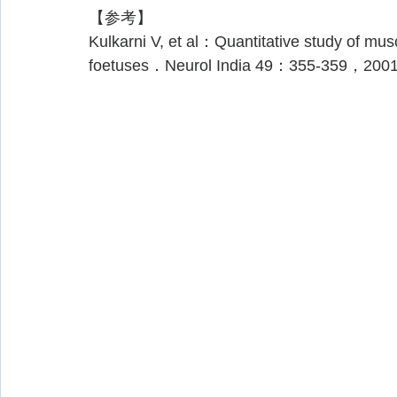
【参考】
Kulkarni V, et al：Quantitative study of mus
foetuses．Neurol India 49：355-359，200