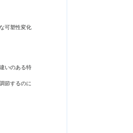
な可塑性変化
違いのある特
調節するのに