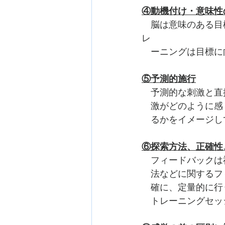
④動機付け・意味性
　脳は意味のある目
レ　
　ーニングは目標に
⑤予測的施行
　予測的な刺激と直
　激がどのように感
　るかをイメージし
⑥探索方法、正確性
　フィードバックは
　法などに関するフ
　確に、定量的に行
　トレーニングセッ