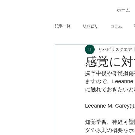
ホーム
記事一覧
リハビリ
コラム
リハビリスクエア
筋
制度関連
学会・研究関
感覚に対
脳卒中後や脊髄損傷
フィジカルアセスメント
仕事に
ますので、Leeann
に触れておきたいと
Leeanne M. 
知覚学習、神経可塑
グの原則の概要を示