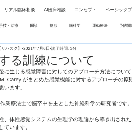
リアル臨床相談
AI臨床相談
コンセプト
ベーシックプ
手技・治療
問診
整形
脳科学
運動療法
予防関
【リハスク】
2021年7月6日
読了時間: 3分
連
高次脳機能障害
脳卒中上肢
ADL
呼吸
画像
する訓練について
後に生じる感覚障害に対してのアプローチ方法について
ついて
栄養
パーキンソン
コミュニケーション
e M. Carey がまとめた感覚機能に対するアプローチの
思います。
Careyは作業療法士で脳卒中を主とした神経科学の研究者です
性、体性感覚システムの生理学の理論から導き出された
しています。 