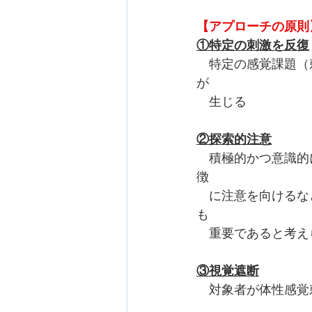
【アプローチの原則
①特定の刺激を反復
　特定の感覚課題（
が　　
　生じる
②探索的注意
　積極的かつ意識的
徴　
　に注意を向けるな
も　
　重要であると考え
③視覚遮断
　対象者が体性感覚