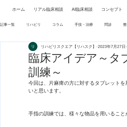
ホーム
リアル臨床相談
AI臨床相談
コンセプト
記事一覧
リハビリ
コラム
手技・治療
問診
整
リハビリスクエア【リハスク】
2023年7月27日
筋
制度関連
学会・研究関連
高次脳機能障害
臨床アイデア～タ
訓練～
フィジカルアセスメント
仕事について
栄養
パーキ
今回は、片麻痺の方に対するタブレットを
いと思います。
手指の訓練では、様々な物品を用いること