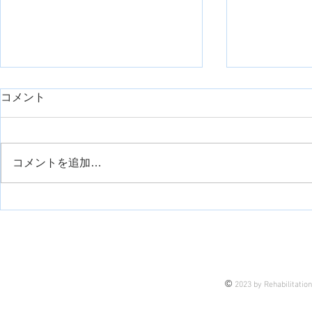
コメント
コメントを追加…
運動観察療法について
半側空間無
©
2023 by Rehabilitatio