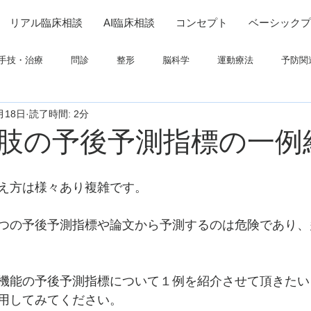
リアル臨床相談
AI臨床相談
コンセプト
ベーシックプ
手技・治療
問診
整形
脳科学
運動療法
予防関
月18日
読了時間: 2分
連
高次脳機能障害
脳卒中上肢
ADL
呼吸
画像
肢の予後予測指標の一例
ついて
栄養
パーキンソン
コミュニケーション
え方は様々あり複雑です。
つの予後予測指標や論文から予測するのは危険であり、
機能の予後予測指標について１例を紹介させて頂きたい
用してみてください。