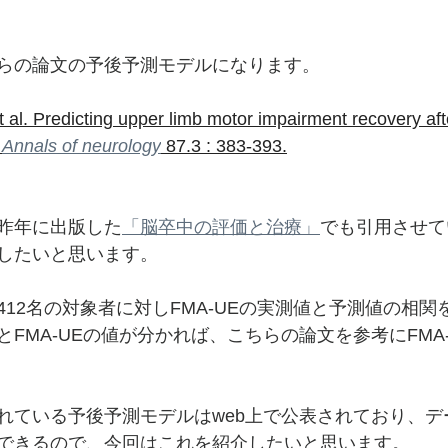
らの論文の予後予測モデルになります。
et al. Predicting upper limb motor impairment recovery aft
 
Annals of neurology
 87.3 : 383-393.
昨年に出版した
「脳卒中の評価と治療」
でも引用させて
したいと思います。
12名の対象者に対しFMA-UEの実測値と予測値の相関
FMA-UEの値が分かれば、こちらの論文を参考にFMA
れている予後予測モデルはweb上で公表されており、デ
できるので、今回はこれを紹介したいと思います。