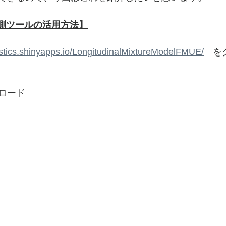
予測ツールの活用方法】
tistics.shinyapps.io/LongitudinalMixtureModelFMUE/
　を
ロード