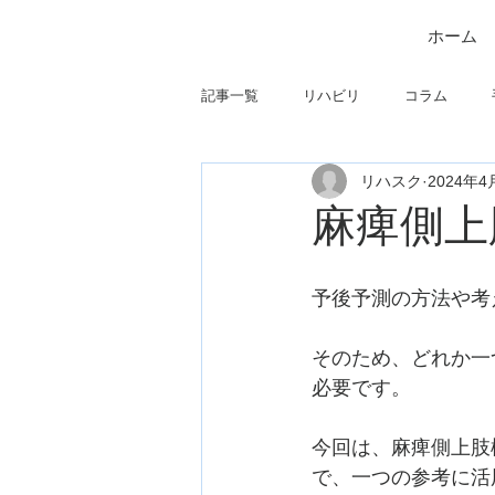
ホーム
記事一覧
リハビリ
コラム
リハスク
2024年4
筋
制度関連
学会・研究関
麻痺側上
フィジカルアセスメント
仕事に
予後予測の方法や考
そのため、どれか一
必要です。
今回は、麻痺側上肢
で、一つの参考に活