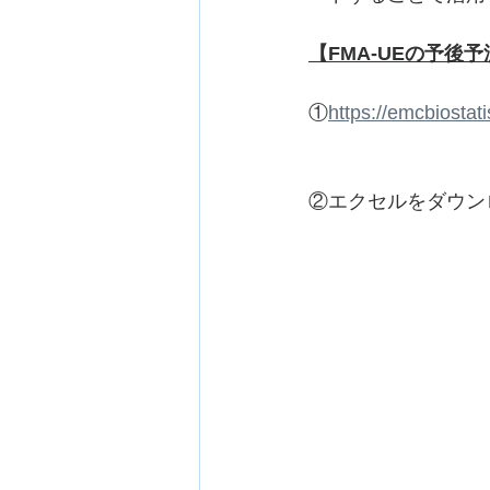
【FMA-UEの予後
①
https://emcbiosta
②エクセルをダウン