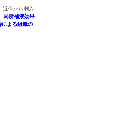
。近傍から刺入
れ、局所補液効果
改善による組織の