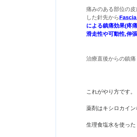
痛みのある部位の皮
した針先から
Fas
による鎮痛効果(疼痛
滑走性や可動性,伸
治療直後からの鎮痛
これがやり方です。
薬剤はキシロカイン
生理食塩水を使った