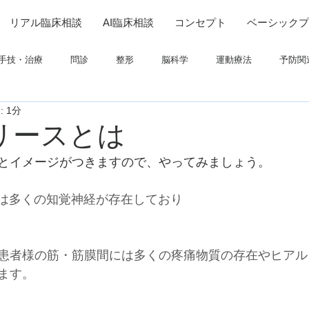
リアル臨床相談
AI臨床相談
コンセプト
ベーシックプ
手技・治療
問診
整形
脳科学
運動療法
予防関
 1分
連
高次脳機能障害
脳卒中上肢
ADL
呼吸
画像
aリリースとは
とイメージがつきますので、やってみましょう。
ついて
栄養
パーキンソン
コミュニケーション
aには多くの知覚神経が存在しており
患者様の筋・筋膜間には多くの疼痛物質の存在やヒアル
ます。