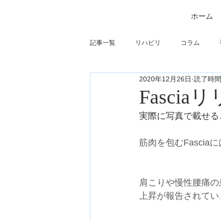
ホーム
記事一覧
リハビリ
コラム
2020年12月26日
読了時間:
筋
制度関連
学会・研究関
Fasci
実際に写真で載せる
フィジカルアセスメント
仕事に
筋肉を包むFasci
肩こりや慢性腰痛の
上昇が報告されてい