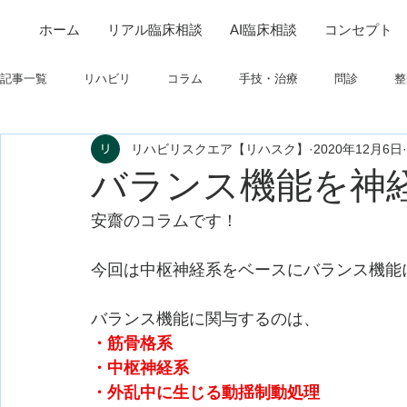
ホーム
リアル臨床相談
AI臨床相談
コンセプト
記事一覧
リハビリ
コラム
手技・治療
問診
整
リハビリスクエア【リハスク】
2020年12月6日
筋
制度関連
学会・研究関連
高次脳機能障害
バランス機能を神
安齋のコラムです！
フィジカルアセスメント
仕事について
栄養
パーキ
今回は中枢神経系をベースにバランス機能
バランス機能に関与するのは、
・筋骨格系
・中枢神経系
・外乱中に生じる動揺制動処理