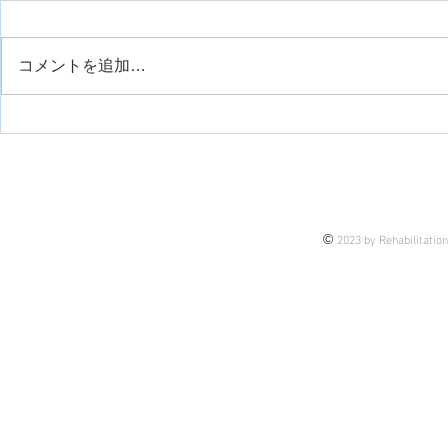
コメントを追加…
運動観察療法について
半側空間無
©
2023 by Rehabilitatio