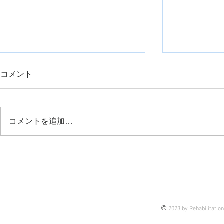
day1久しぶりに臨床で重症症
コメント
例を担当したのでシェアで
す。【神経組織の回復におけ
リハスク管理人の安齋です。 勤
るリハビリ】
務先は整形外科クリニックなの
コメントを追加…
で、そこまでの重症症例はこない
外側広筋の
のが通例です。 今回は、久しぶ
りに担当する機会がありまして、
せっかくなので皆さんにも今後の
臨床も踏まえてシェアです。 理
由は、 これから担当するかもし
れない未来の話もあるし 今担当
©
2023 by Rehabilitatio
している患者様の介入のヒントに
なるかもしれない 皆さんの臨床