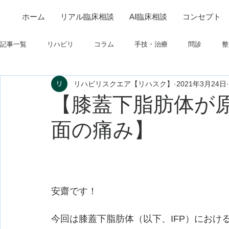
ホーム
リアル臨床相談
AI臨床相談
コンセプト
記事一覧
リハビリ
コラム
手技・治療
問診
整
リハビリスクエア【リハスク】
2021年3月24日
筋
制度関連
学会・研究関連
高次脳機能障害
【膝蓋下脂肪体が
面の痛み】
フィジカルアセスメント
仕事について
栄養
パーキ
安齋です！
今回は膝蓋下脂肪体（以下、IFP）におけ