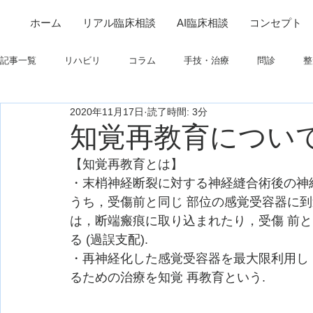
ホーム
リアル臨床相談
AI臨床相談
コンセプト
記事一覧
リハビリ
コラム
手技・治療
問診
整
2020年11月17日
読了時間: 3分
筋
制度関連
学会・研究関連
高次脳機能障害
知覚再教育につい
【知覚再教育とは】
フィジカルアセスメント
仕事について
栄養
パーキ
・末梢神経断裂に対する神経縫合術後の神
うち，受傷前と同じ 部位の感覚受容器に到
は，断端瘢痕に取り込まれたり，受傷 前
る (過誤支配).
・再神経化した感覚受容器を最大限利用し
るための治療を知覚 再教育という.