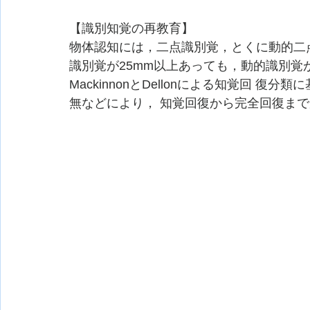
【識別知覚の再教育】
物体認知には，二点識別覚，とくに動的二点
識別覚が25mm以上あっても，動的識別覚
MackinnonとDellonによる知覚回 
無などにより， 知覚回復から完全回復まで