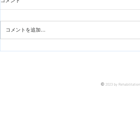
コメント
訓練方法例
こんにちは、
により，随意
コメントを追加…
してどのよう
か？という質
で，実際に提
ペットボトルを使った肩の安
チについて紹
定性向上運動について
す。 まず、
肢の随意性が
(Br.staga...
©
2023 by Rehabilitatio