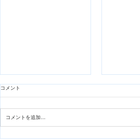
day1久しぶりに臨床で重症症
コメント
例を担当したのでシェアで
す。【神経組織の回復におけ
リハスク管理人の安齋です。 勤
るリハビリ】
務先は整形外科クリニックなの
コメントを追加…
で、そこまでの重症症例はこない
外側広筋の
のが通例です。 今回は、久しぶ
りに担当する機会がありまして、