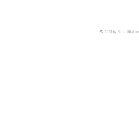
せっかくなので皆さんにも今後の
臨床も踏まえてシェアです。 理
由は、 これから担当するかもし
れない未来の話もあるし 今担当
©
2023 by Rehabilitatio
している患者様の介入のヒントに
なるかもしれない 皆さんの臨床
のブラッシュアップになるかもし
れない そんな思いで今後、アッ
プしていきま