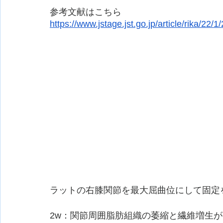
参考文献はこちら
https://www.jstage.jst.go.jp/article/rika/22/
ラットの右膝関節を最大屈曲位にして固定
2w：関節周囲脂肪組織の萎縮と繊維増生