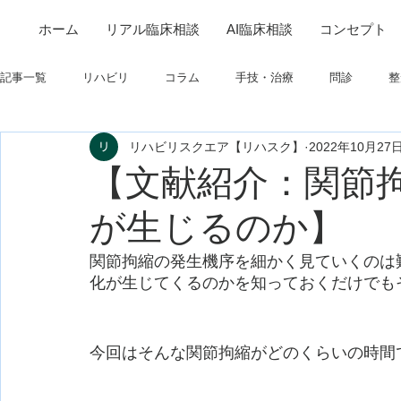
ホーム
リアル臨床相談
AI臨床相談
コンセプト
記事一覧
リハビリ
コラム
手技・治療
問診
整
リハビリスクエア【リハスク】
2022年10月27
筋
制度関連
学会・研究関連
高次脳機能障害
【文献紹介：関節
が生じるのか】
フィジカルアセスメント
仕事について
栄養
パーキ
関節拘縮の発生機序を細かく見ていくのは
化が生じてくるのかを知っておくだけでも
今回はそんな関節拘縮がどのくらいの時間