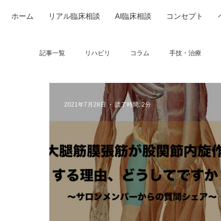
ホーム
リアル臨床相談
AI臨床相談
コンセプト
記事一覧
リハビリ
コラム
手技・治療
研究
感覚
筋
制度関連
学会・
2021年7月28日
読了時間: 2分
呼吸
画像関連
フィジカルアセスメント
コミュニケーション