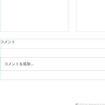
day1久しぶりに臨床で重症症
コメント
例を担当したのでシェアで
す。【神経組織の回復におけ
リハスク管理人の安齋です。 勤
るリハビリ】
務先は整形外科クリニックなの
コメントを追加…
で、そこまでの重症症例はこない
外側広筋の
のが通例です。 今回は、久しぶ
りに担当する機会がありまして、
せっかくなので皆さんにも今後の
臨床も踏まえてシェアです。 理
由は、 これから担当するかもし
れない未来の話もあるし 今担当
©