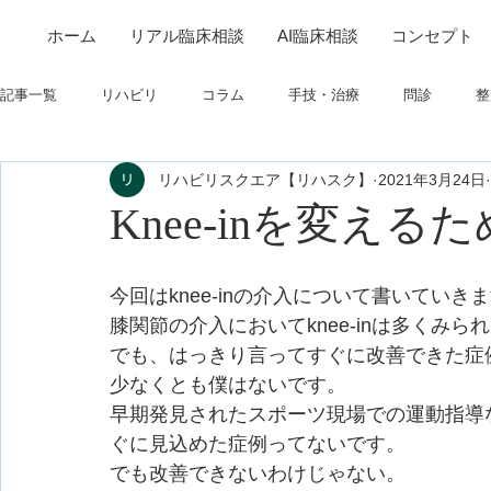
ホーム
リアル臨床相談
AI臨床相談
コンセプト
記事一覧
リハビリ
コラム
手技・治療
問診
整
リハビリスクエア【リハスク】
2021年3月24日
筋
制度関連
学会・研究関連
高次脳機能障害
Knee-inを変え
フィジカルアセスメント
仕事について
栄養
パーキ
今回はknee-inの介入について書いていき
膝関節の介入においてknee-inは多くみ
でも、はっきり言ってすぐに改善できた症
少なくとも僕はないです。
早期発見されたスポーツ現場での運動指導
ぐに見込めた症例ってないです。
でも改善できないわけじゃない。