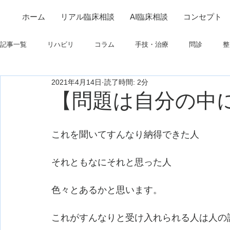
ホーム
リアル臨床相談
AI臨床相談
コンセプト
記事一覧
リハビリ
コラム
手技・治療
問診
整
2021年4月14日
読了時間: 2分
筋
制度関連
学会・研究関連
高次脳機能障害
【問題は自分の中
フィジカルアセスメント
仕事について
栄養
パーキ
これを聞いてすんなり納得できた人
それともなにそれと思った人
色々とあるかと思います。
これがすんなりと受け入れられる人は人の