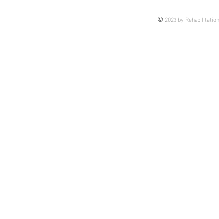
れない未来の話もあるし 今担当
©
2023 by Rehabilitatio
している患者様の介入のヒントに
なるかもしれない 皆さんの臨床
のブラッシュアップになるかもし
れない そんな思いで今後、アッ
プしていきま