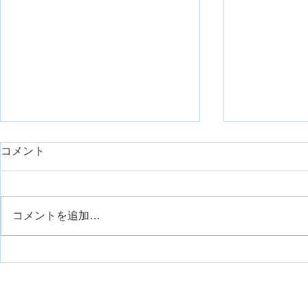
day1久しぶりに臨床で重症症
コメント
例を担当したのでシェアで
す。【神経組織の回復におけ
リハスク管理人の安齋です。 勤
るリハビリ】
務先は整形外科クリニックなの
コメントを追加…
で、そこまでの重症症例はこない
外側広筋の
のが通例です。 今回は、久しぶ
りに担当する機会がありまして、
せっかくなので皆さんにも今後の
臨床も踏まえてシェアです。 理
由は、 これから担当するかもし