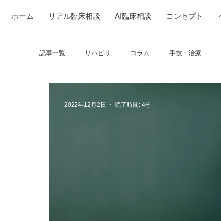
ホーム
リアル臨床相談
AI臨床相談
コンセプト
記事一覧
リハビリ
コラム
手技・治療
研究
感覚
筋
制度関連
学会・
2022年12月2日
読了時間: 4分
呼吸
画像関連
フィジカルアセスメント
コミュニケーション