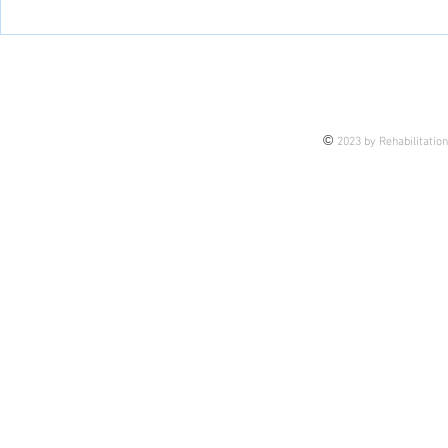
©
2023 by Rehabilitatio