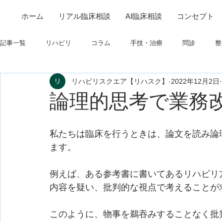
ホーム
リアル臨床相談
AI臨床相談
コンセプト
記事一覧
リハビリ
コラム
手技・治療
問診
整
リハビリスクエア【リハスク】
2022年12月2日
筋
制度関連
学会・研究関連
高次脳機能障害
論理的思考で業務
フィジカルアセスメント
仕事について
栄養
パーキ
私たちは臨床を行うときは、論文を読み論
ます。
例えば、ある参考書に書いてあるリハビリ
内容を疑い、批判的な視点で考えることが
このように、物事を鵜吞みすることなく批