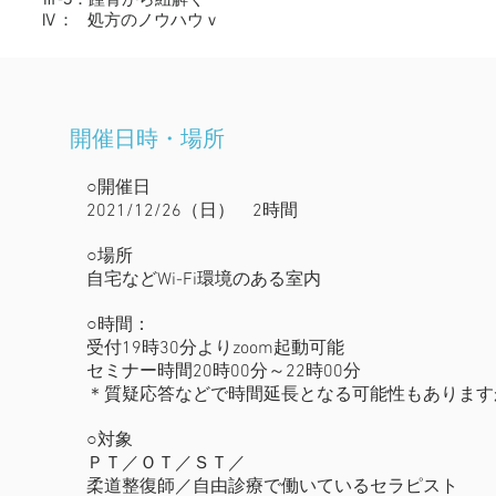
Ⅳ： 処方のノウハウｖ
開催日時・場所
○開催日
2021/12/26（日） 2時間
○場所
自宅などWi-Fi環境のある室内
○時間：
受付19時30分よりzoom起動可能
セミナー時間20時00分～22時00分
＊質疑応答などで時間延長となる可能性もあります
○対象
ＰＴ／ＯＴ／ＳＴ／
柔道整復師／自由診療で働いているセラピスト