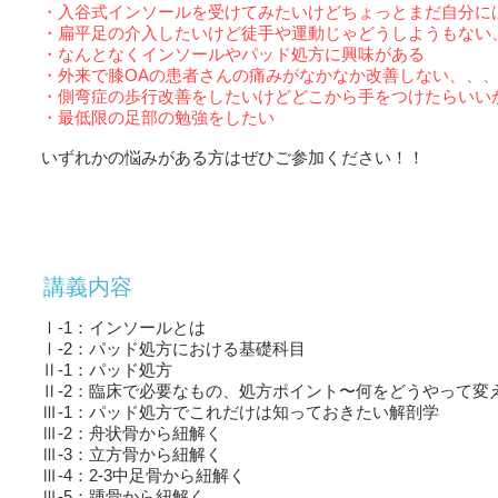
・入谷式インソールを受けてみたいけどちょっとまだ自分に
・扁平足の介入したいけど徒手や運動じゃどうしようもない
・なんとなくインソールやパッド処方に興味がある
・外来で膝OAの患者さんの痛みがなかなか改善しない、、
・側弯症の歩行改善をしたいけどどこから手をつけたらいい
・最低限の足部の勉強をしたい
いずれかの悩みがある方はぜひご参加ください！！
講義内容
Ⅰ-1：インソールとは
Ⅰ-2：パッド処方における基礎科目
Ⅱ-1：パッド処方
Ⅱ-2：臨床で必要なもの、処方ポイント〜何をどうやって変
Ⅲ-1：パッド処方でこれだけは知っておきたい解剖学
Ⅲ-2：舟状骨から紐解く
Ⅲ-3：立方骨から紐解く
Ⅲ-4：2-3中足骨から紐解く
Ⅲ-5：踵骨から紐解く