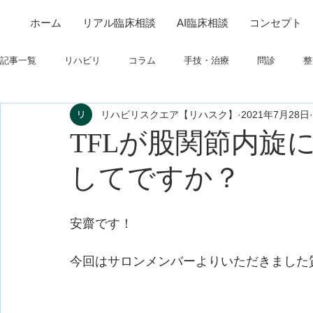
ホーム
リアル臨床相談
AI臨床相談
コンセプト
記事一覧
リハビリ
コラム
手技・治療
問診
整
リハビリスクエア【リハスク】
2021年7月28日
筋
制度関連
学会・研究関連
高次脳機能障害
TFLが股関節内旋
してですか？
フィジカルアセスメント
仕事について
栄養
パーキ
安齋です！
今回はサロンメンバーよりいただきました