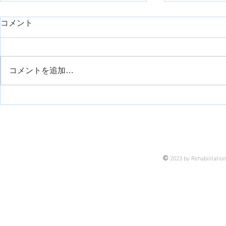
コメント
コメントを追加…
DESC法を利用した「伝える
目標設定に
力」の向上
SMARTの
©
2023 by Rehabilitatio