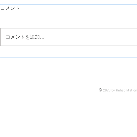
day1久しぶりに臨床で重症症
コメント
例を担当したのでシェアで
す。【神経組織の回復におけ
リハスク管理人の安齋です。 勤
るリハビリ】
務先は整形外科クリニックなの
コメントを追加…
で、そこまでの重症症例はこない
外側広筋の
のが通例です。 今回は、久しぶ
りに担当する機会がありまして、
せっかくなので皆さんにも今後の
臨床も踏まえてシェアです。 理
由は、 これから担当するかもし
れない未来の話もあるし 今担当
©
2023 by Rehabilitatio
している患者様の介入のヒントに
なるかもしれない 皆さんの臨床
のブラッシュアップになるかもし
れない そんな思いで今後、アッ
プしていきま