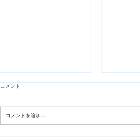
day1久しぶりに臨床で重症症
コメント
例を担当したのでシェアで
す。【神経組織の回復におけ
リハスク管理人の安齋です。 勤
るリハビリ】
務先は整形外科クリニックなの
コメントを追加…
で、そこまでの重症症例はこない
外側広筋の
のが通例です。 今回は、久しぶ
りに担当する機会がありまして、