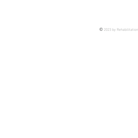
せっかくなので皆さんにも今後の
臨床も踏まえてシェアです。 理
由は、 これから担当するかもし
れない未来の話もあるし 今担当
©
2023 by Rehabilitatio
している患者様の介入のヒントに
なるかもしれない 皆さんの臨床
のブラッシュアップになるかもし
れない そんな思いで今後、アッ
プしていきま