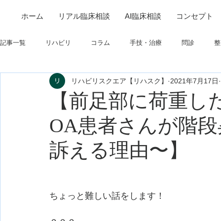
ホーム
リアル臨床相談
AI臨床相談
コンセプト
記事一覧
リハビリ
コラム
手技・治療
問診
整
リハビリスクエア【リハスク】
2021年7月17日
筋
制度関連
学会・研究関連
高次脳機能障害
【前足部に荷重し
OA患者さんが階
フィジカルアセスメント
仕事について
栄養
パーキ
訴える理由〜】
ちょっと難しい話をします！