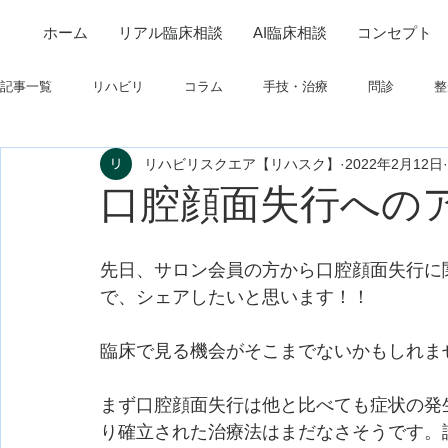
ホーム
リアル臨床相談
AI臨床相談
コンセプト
記事一覧
リハビリ
コラム
手技・治療
問診
整
リハビリスクエア【リハスク】
2022年2月12日
筋
制度関連
学会・研究関連
高次脳機能障害
口腔顔面失行への
フィジカルアセスメント
仕事について
栄養
パーキ
先日、サロン会員の方から口腔顔面失行に
で、シェアしたいと思います！！
臨床で見る機会がそこまでないかもしれませ
まず口腔顔面失行は他と比べても症状の発
り確立された治療法はまだなさそうです。