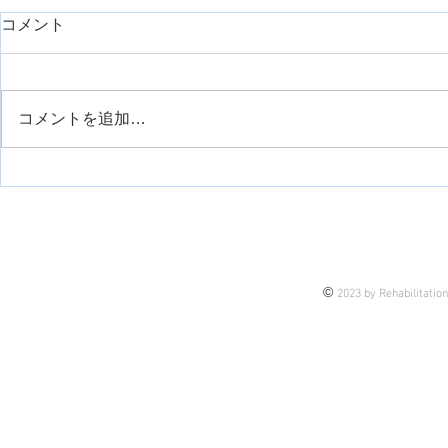
コメント
コメントを追加…
運動観察療法について
半側空間無
©
2023 by Rehabilitatio