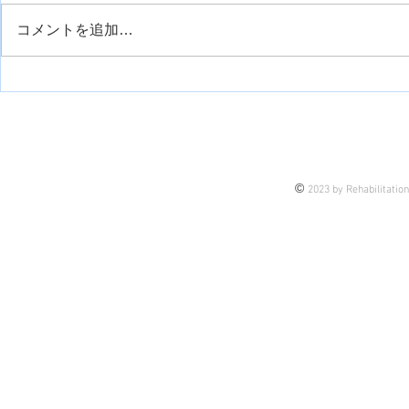
るリハビリ】
務先は整形外科クリニックなの
コメントを追加…
で、そこまでの重症症例はこない
外側広筋の
のが通例です。 今回は、久しぶ
りに担当する機会がありまして、
せっかくなので皆さんにも今後の
臨床も踏まえてシェアです。 理
由は、 これから担当するかもし
れない未来の話もあるし 今担当
©
2023 by Rehabilitatio
している患者様の介入のヒントに
なるかもしれない 皆さんの臨床
のブラッシュアップになるかもし
れない そんな思いで今後、アッ
プしていきま