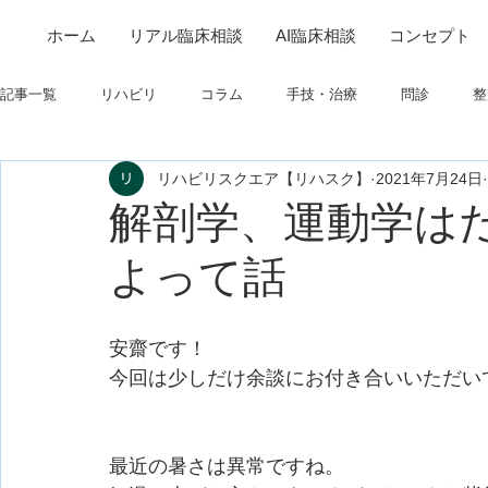
ホーム
リアル臨床相談
AI臨床相談
コンセプト
記事一覧
リハビリ
コラム
手技・治療
問診
整
リハビリスクエア【リハスク】
2021年7月24日
筋
制度関連
学会・研究関連
高次脳機能障害
解剖学、運動学は
よって話
フィジカルアセスメント
仕事について
栄養
パーキ
安齋です！
今回は少しだけ余談にお付き合いいただい
最近の暑さは異常ですね。