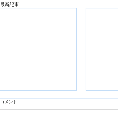
最新記事
day1久しぶりに臨床で重症症
コメント
例を担当したのでシェアで
す。【神経組織の回復におけ
リハスク管理人の安齋です。 勤