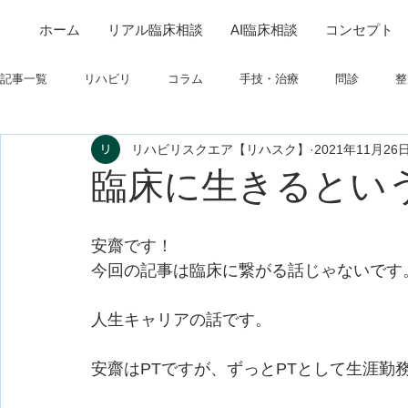
ホーム
リアル臨床相談
AI臨床相談
コンセプト
記事一覧
リハビリ
コラム
手技・治療
問診
整
リハビリスクエア【リハスク】
2021年11月26
筋
制度関連
学会・研究関連
高次脳機能障害
臨床に生きるとい
フィジカルアセスメント
仕事について
栄養
パーキ
安齋です！
今回の記事は臨床に繋がる話じゃないです
人生キャリアの話です。
安齋はPTですが、ずっとPTとして生涯勤