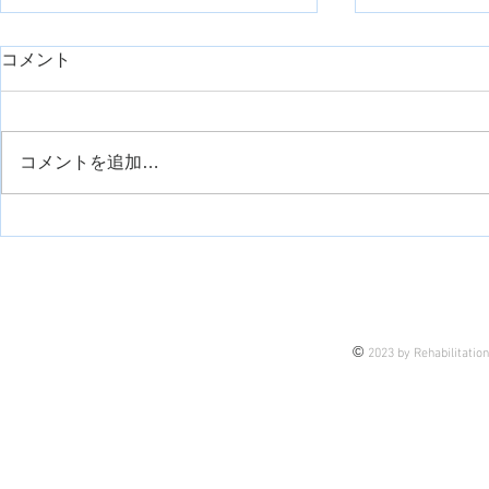
day1久しぶりに臨床で重症症
コメント
例を担当したのでシェアで
す。【神経組織の回復におけ
リハスク管理人の安齋です。 勤
るリハビリ】
務先は整形外科クリニックなの
コメントを追加…
で、そこまでの重症症例はこない
外側広筋の
のが通例です。 今回は、久しぶ
りに担当する機会がありまして、
せっかくなので皆さんにも今後の
臨床も踏まえてシェアです。 理
由は、 これから担当するかもし
れない未来の話もあるし 今担当
©
2023 by Rehabilitatio
している患者様の介入のヒントに
なるかもしれない 皆さんの臨床
のブラッシュアップになるかもし
れない そんな思いで今後、アッ
プしていきま