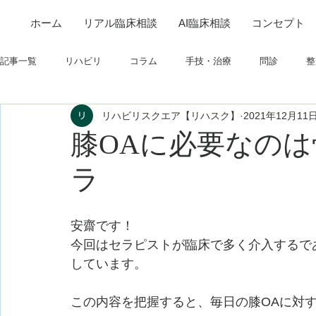
ホーム
リアル臨床相談
AI臨床相談
コンセプト
記事一覧
リハビリ
コラム
手技・治療
問診
整
リハビリスクエア【リハスク】
2021年12月11
筋
制度関連
学会・研究関連
高次脳機能障害
膝OAに必要なの
ラ
フィジカルアセスメント
仕事について
栄養
パーキ
安齋です！
今回はセラピストが臨床で多く介入するで
しています。
この内容を把握すると、毎日の膝OAに対