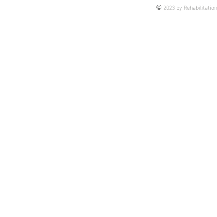
©
2023 by Rehabilitatio
している患者様の介入のヒントに
なるかもしれない 皆さんの臨床
のブラッシュアップになるかもし
れない そんな思いで今後、アッ
プしていきま