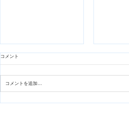
day1久しぶりに臨床で重症症
コメント
例を担当したのでシェアで
す。【神経組織の回復におけ
リハスク管理人の安齋です。 勤
るリハビリ】
務先は整形外科クリニックなの
コメントを追加…
で、そこまでの重症症例はこない
外側広筋の
のが通例です。 今回は、久しぶ
りに担当する機会がありまして、
せっかくなので皆さんにも今後の
臨床も踏まえてシェアです。 理
由は、 これから担当するかもし
れない未来の話もあるし 今担当