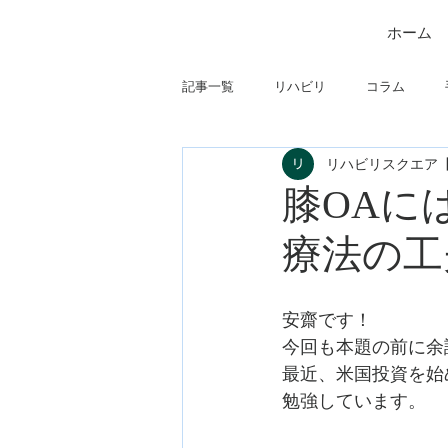
ホーム
記事一覧
リハビリ
コラム
リハビリスクエア
筋
制度関連
学会・研究関
膝OAに
療法の工
フィジカルアセスメント
仕事に
安齋です！
今回も本題の前に余
最近、米国投資を始
勉強しています。