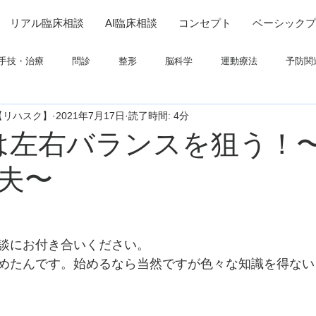
リアル臨床相談
AI臨床相談
コンセプト
ベーシックプ
手技・治療
問診
整形
脳科学
運動療法
予防関
【リハスク】
2021年7月17日
読了時間: 4分
連
高次脳機能障害
脳卒中上肢
ADL
呼吸
画像
は左右バランスを狙う！
夫〜
ついて
栄養
パーキンソン
コミュニケーション
談にお付き合いください。
めたんです。始めるなら当然ですが色々な知識を得ない