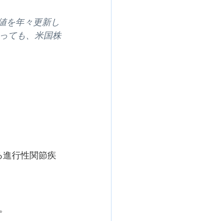
値を年々更新し
っても、米国株
る進行性関節疾
。