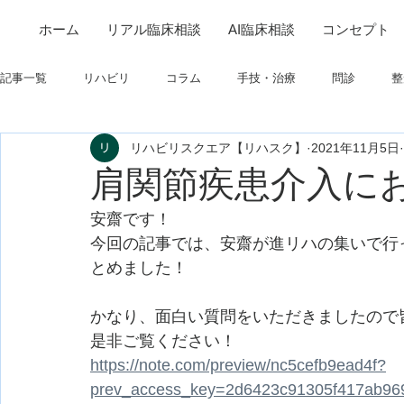
ホーム
リアル臨床相談
AI臨床相談
コンセプト
記事一覧
リハビリ
コラム
手技・治療
問診
整
リハビリスクエア【リハスク】
2021年11月5日
筋
制度関連
学会・研究関連
高次脳機能障害
肩関節疾患介入に
安齋です！
フィジカルアセスメント
仕事について
栄養
パーキ
今回の記事では、安齋が進リハの集いで行
とめました！
かなり、面白い質問をいただきましたので
是非ご覧ください！
https://note.com/preview/nc5cefb9ead4f?
prev_access_key=2d6423c91305f417ab96