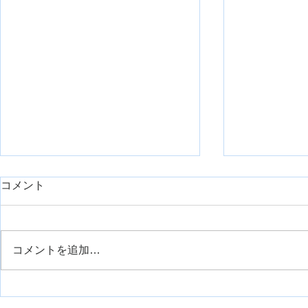
day1久しぶりに臨床で重症症
コメント
例を担当したのでシェアで
す。【神経組織の回復におけ
リハスク管理人の安齋です。 勤
るリハビリ】
務先は整形外科クリニックなの
コメントを追加…
で、そこまでの重症症例はこない
外側広筋の
のが通例です。 今回は、久しぶ
りに担当する機会がありまして、
せっかくなので皆さんにも今後の