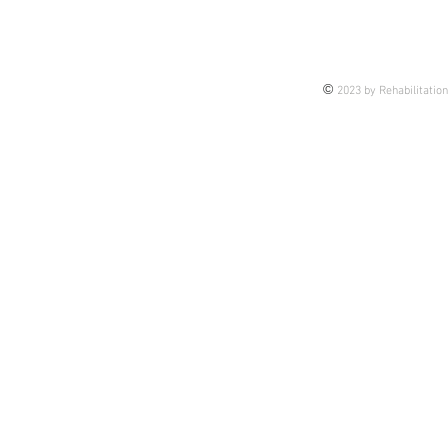
臨床も踏まえてシェアです。 理
由は、 これから担当するかもし
れない未来の話もあるし 今担当
©
2023 by Rehabilitatio
している患者様の介入のヒントに
なるかもしれない 皆さんの臨床
のブラッシュアップになるかもし
れない そんな思いで今後、アッ
プしていきま