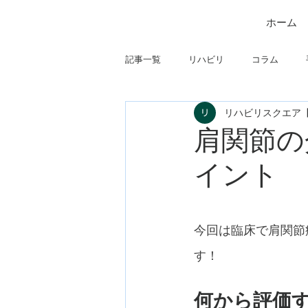
ホーム
記事一覧
リハビリ
コラム
リハビリスクエア
筋
制度関連
学会・研究関
肩関節の
イント
フィジカルアセスメント
仕事に
今回は臨床で肩関節
す！
何から評価