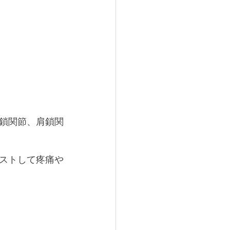
鎖関節、肩鎖関
ストして疼痛や