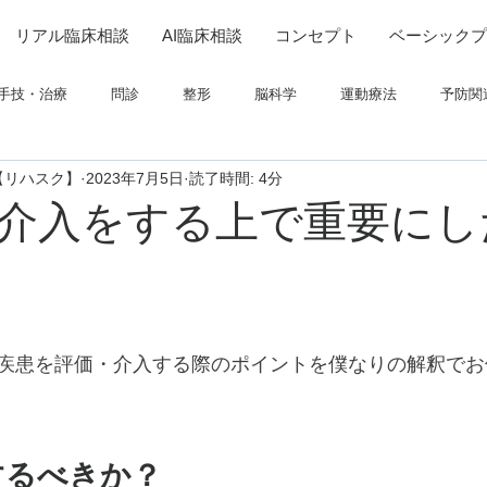
リアル臨床相談
AI臨床相談
コンセプト
ベーシックプ
手技・治療
問診
整形
脳科学
運動療法
予防関
【リハスク】
2023年7月5日
読了時間: 4分
連
高次脳機能障害
脳卒中上肢
ADL
呼吸
画像
介入をする上で重要にし
ついて
栄養
パーキンソン
コミュニケーション
疾患を評価・介入する際のポイントを僕なりの解釈でお
するべきか？