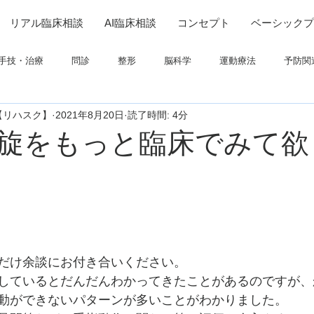
リアル臨床相談
AI臨床相談
コンセプト
ベーシックプ
手技・治療
問診
整形
脳科学
運動療法
予防関
【リハスク】
2021年8月20日
読了時間: 4分
連
高次脳機能障害
脳卒中上肢
ADL
呼吸
画像
旋をもっと臨床でみて欲
ついて
栄養
パーキンソン
コミュニケーション
だけ余談にお付き合いください。
しているとだんだんわかってきたことがあるのですが、
動ができないパターンが多いことがわかりました。