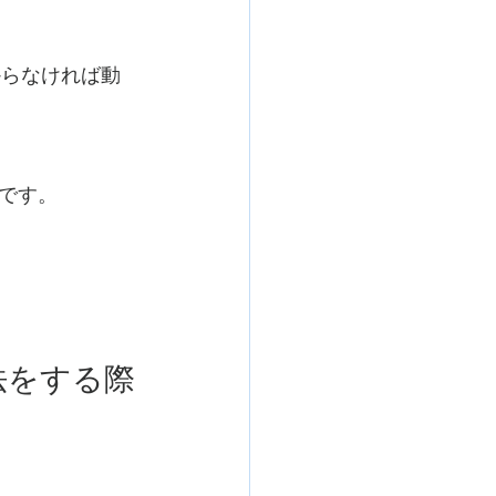
からなければ動
です。
法をする際