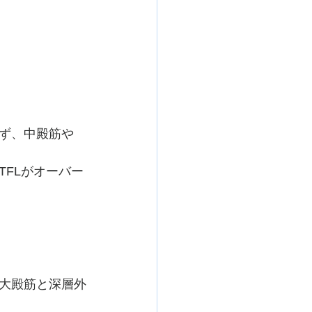
ず、中殿筋や
FLがオーバー
大殿筋と深層外