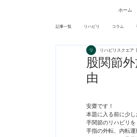
ホーム
記事一覧
リハビリ
コラム
リハビリスクエア
筋
制度関連
学会・研究関
股関節外
由
フィジカルアセスメント
仕事に
安齋です！
本題に入る前に少し
手関節のリハビリを
手指の外転、内転運