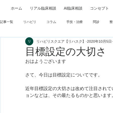
ホーム
リアル臨床相談
AI臨床相談
コンセプト
記事一覧
リハビリ
コラム
手技・治療
問診
整
リハビリスクエア【リハスク】
2020年10月5日
筋
制度関連
学会・研究関連
高次脳機能障害
目標設定の大切さ
おはようございます
フィジカルアセスメント
仕事について
栄養
パーキ
さて、今日は目標設定についてです。
近年目標設定の大切さは改めて注目されて
ョンなどは、その最たるものかと思います