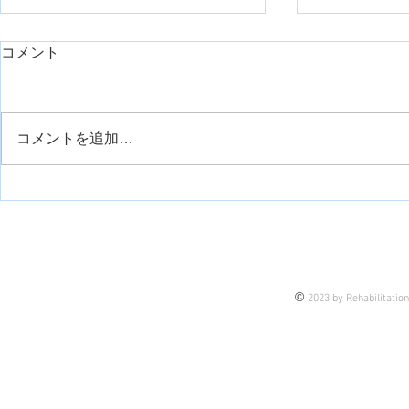
コメント
コメントを追加…
DESC法を利用した「伝える
目標設定に
力」の向上
SMARTの
©
2023 by Rehabilitatio