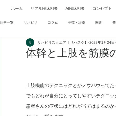
ホーム
リアル臨床相談
AI臨床相談
コンセプト
記事一覧
リハビリ
コラム
手技・治療
問診
整
リハビリスクエア【リハスク】
2023年1月24日
筋
制度関連
学会・研究関連
高次脳機能障害
体幹と上肢を筋膜
フィジカルアセスメント
仕事について
栄養
パーキ
上肢機能のテクニックとかノウハウってた
でもどれが自分にとってしやすいテクニッ
患者さんの症状にはどれが当てはまるのか