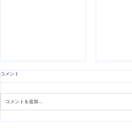
day1久しぶりに臨床で重症症
コメント
例を担当したのでシェアで
す。【神経組織の回復におけ
リハスク管理人の安齋です。 勤
るリハビリ】
務先は整形外科クリニックなの
コメントを追加…
で、そこまでの重症症例はこない
外側広筋の
のが通例です。 今回は、久しぶ
りに担当する機会がありまして、
せっかくなので皆さんにも今後の