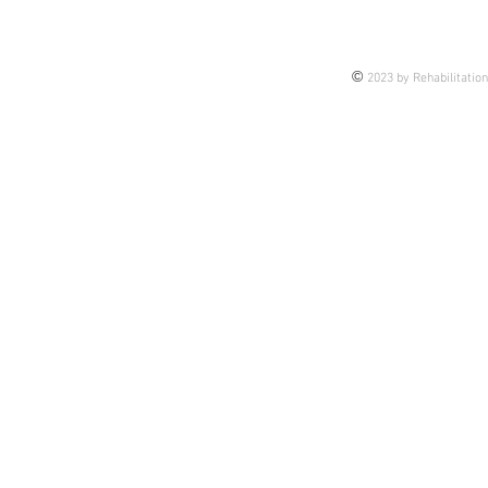
臨床も踏まえてシェアです。 理
由は、 これから担当するかもし
れない未来の話もあるし 今担当
©
2023 by Rehabilitatio
している患者様の介入のヒントに
なるかもしれない 皆さんの臨床
のブラッシュアップになるかもし
れない そんな思いで今後、アッ
プしていきま