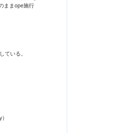
ままope施行
している。
y）