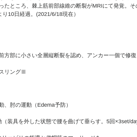
ったところ、棘上筋前部線維の断裂がMRIにて発覚。その
10日経過。(2021/6/18現在）
前方部に小さい全層縦断裂を認め、アンカー一個で修復
スリングⅢ
動、肘の運動（Edema予防）
（装具を外した状態で腰を曲げて垂らす。5回×3set/da