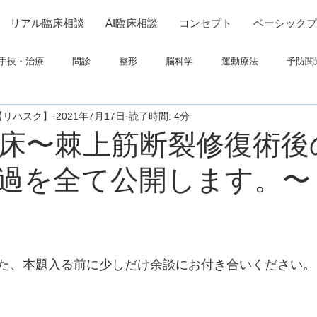
リアル臨床相談
AI臨床相談
コンセプト
ベーシックプ
手技・治療
問診
整形
脳科学
運動療法
予防関
【リハスク】
2021年7月17日
読了時間: 4分
連
高次脳機能障害
脳卒中上肢
ADL
呼吸
画像
床〜棘上筋断裂修復術後
過を全て公開します。〜
ついて
栄養
パーキンソン
コミュニケーション
た、本題入る前に少しだけ余談にお付き合いください。