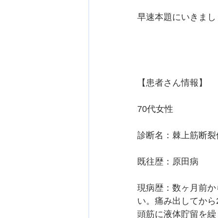
早速本題にいきまし
【患者さん情報】
70代女性
診断名：棘上筋断裂修復術後
既往歴：原田病
現病歴：数ヶ月前か
い。痛み出してから
頭筋に液体貯留を繰