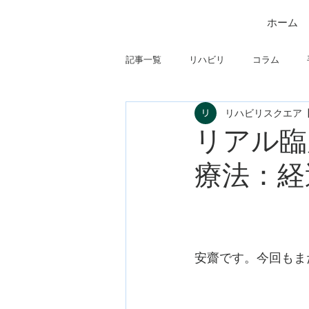
ホーム
記事一覧
リハビリ
コラム
リハビリスクエア
筋
制度関連
学会・研究関
リアル臨
療法：経
フィジカルアセスメント
仕事に
安齋です。今回もま