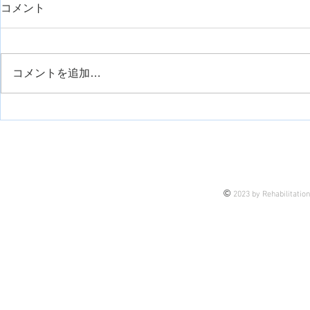
コメント
コメントを追加…
前腕回内位に対するキネシオ
電気刺激を
のサポート方法
リ
©
2023 by Rehabilitatio