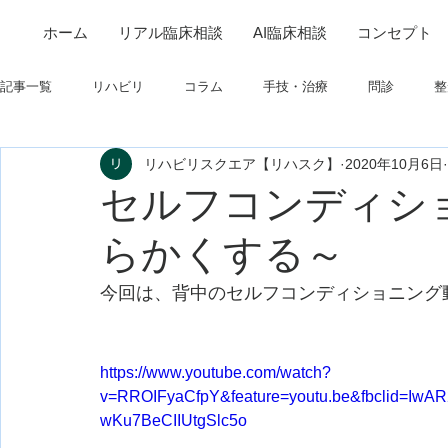
ホーム
リアル臨床相談
AI臨床相談
コンセプト
記事一覧
リハビリ
コラム
手技・治療
問診
整
リハビリスクエア【リハスク】
2020年10月6日
筋
制度関連
学会・研究関連
高次脳機能障害
セルフコンディシ
らかくする～
フィジカルアセスメント
仕事について
栄養
パーキ
今回は、背中のセルフコンディショニング
https://www.youtube.com/watch?
v=RROIFyaCfpY&feature=youtu.be&fbclid=
wKu7BeCIIUtgSlc5o