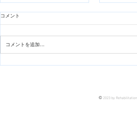
コメント
コメントを追加…
麻痺側上肢の予後予測指標の
背臥位でで
一例紹介
柱を動かす
©
2023 by Rehabilitatio