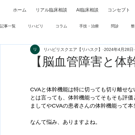
ホーム
リアル臨床相談
AI臨床相談
コンセプト
記事一覧
リハビリ
コラム
手技・治療
問診
整
リハビリスクエア【リハスク】
2024年4月28日
筋
制度関連
学会・研究関連
高次脳機能障害
【脳血管障害と体
フィジカルアセスメント
仕事について
栄養
パーキ
CVAと体幹機能は特に切っても切り離せな
とは言っても、体幹機能ってそもそも評価
ましてやCVAの患者さんの体幹機能って
なんて悩み、ありますよね。