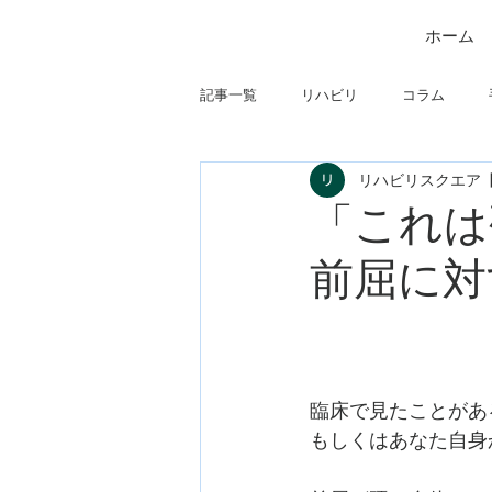
ホーム
記事一覧
リハビリ
コラム
リハビリスクエア
筋
制度関連
学会・研究関
「これは
前屈に対
フィジカルアセスメント
仕事に
臨床で見たことがあ
もしくはあなた自身