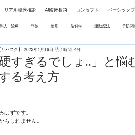
リアル臨床相談
AI臨床相談
コンセプト
ベーシックプ
手技・治療
問診
整形
脳科学
運動療法
予防関
【リハスク】
2023年1月16日
読了時間: 4分
連
高次脳機能障害
脳卒中上肢
ADL
呼吸
画像
硬すぎるでしょ..」と悩
する考え方
ついて
栄養
パーキンソン
コミュニケーション
るはずです。
かもしれません。