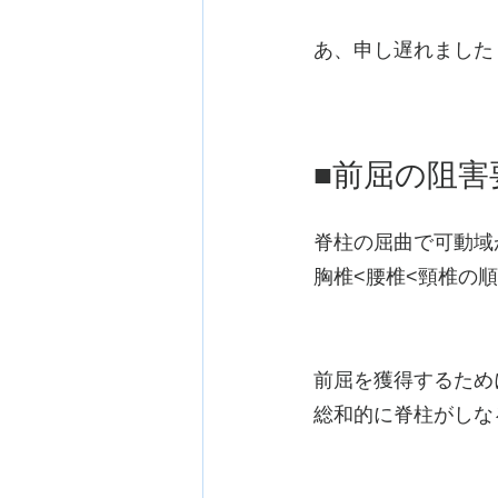
あ、申し遅れました
■前屈の阻害
脊柱の屈曲で可動域
胸椎<腰椎<頸椎の
前屈を獲得するため
総和的に脊柱がしな