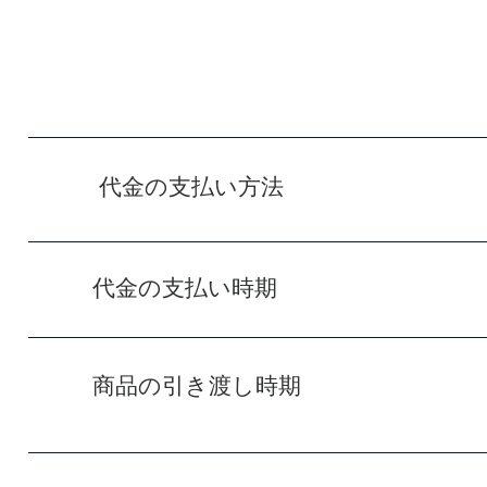
エアのダウンロード
ト接続料金、通信料
す。それぞれの料金
ーネットプロバイダ
合わせくだ
代金の支払い方法​ クレ
​代金の支払い時期​ 初回申
​商品の引き渡し時期 入会申
ます。その後ご利